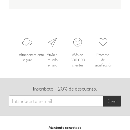
Almacenamiento
Envío al
Más de
Promesa
seguro
mundo
300.000
de
entero
clientes
satisfacción
Inscríbete - 20% de descuento.
Enviar
Mantente conectado