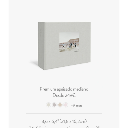
Premium apaisado mediano
Desde 249€
+9 más
8,6 x 6,4'' (21,8 x 16,2cm)