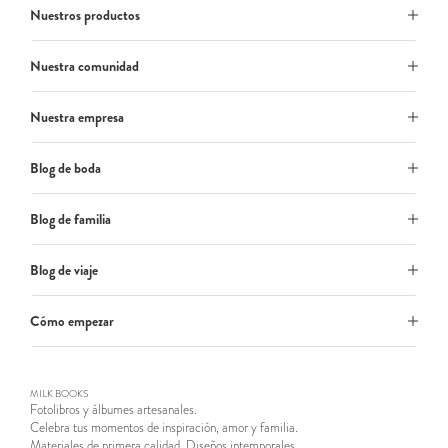
Nuestros productos
Nuestra comunidad
Nuestra empresa
Blog de boda
Blog de familia
Blog de viaje
Cómo empezar
MILK BOOKS
Fotolibros y álbumes artesanales.
Celebra tus momentos de inspiración, amor y familia.
Materiales de primera calidad. Diseños intemporales.