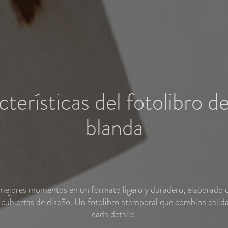
terísticas del fotolibro d
blanda
mejores momentos en un formato ligero y duradero, elaborado 
 cubiertas de diseño. Un fotolibro atemporal que combina calida
cada detalle.