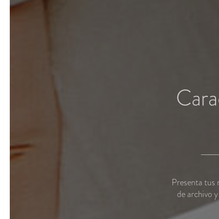
Carac
Presenta tus 
de archivo y