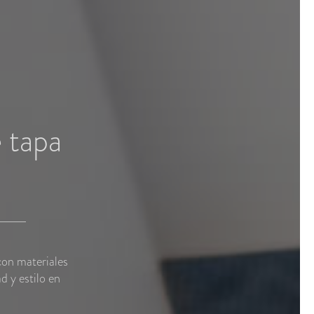
e tapa
con materiales
d y estilo en