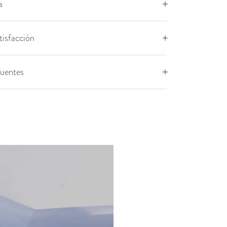
a
tisfacción
cuentes