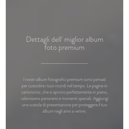
Dettagli dell' miglior album
foto premium
I nostri album fotografici premium sono pensati
per custodire i tuoi ricordi nel tempo. Le pagine in
cartoncino, che si aprono perfettamente in piano,
valorizzano panorami e momenti speciali. Aggiungi
una scatola di presentazione per proteggere il tuo
album negli anni a venire.